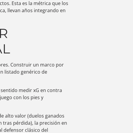
os. Esta es la métrica que los
ica, llevan años integrando en
OR
AL
ores. Construir un marco por
un listado genérico de
 sentido medir xG en contra
 juego con los pies y
de alto valor (duelos ganados
tras pérdida), la precisión en
l defensor clásico del